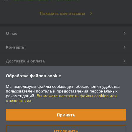
Показать все отзывы
О нас
Контакты
Доставка и оплата
График работы
Обработка файлов cookie
Мы используем файлы cookies для обеспечения удобства
Полная версия сайта
пользователей портала и предоставления персональных
рекомендаций.
Вы можете настроить файлы cookies или
отключить их.
Политика обработки cookies
Принять
Сайт создан на платформе Deal.by
Отклонить