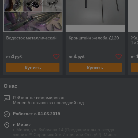
Водосток металлический
Кронштейн желоба Д120
Же
1м
4
4
от
руб.
от
руб.
от
Купить
Купить
О нас
Рейтинг не сформирован
Менее 5 отзывов за последний год
Работает с 04.03.2019
г. Минск
г. Минск, ул. Зубачева,14 (Предварительно всегда
звоните!!! Спрашивайте Игоря или Ольгу!!!), Минск,