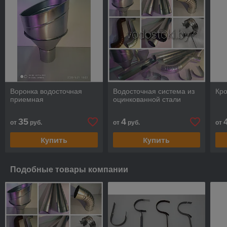
Воронка водосточная
Водосточная система из
Кр
приемная
оцинкованной стали
35
4
от
руб.
от
руб.
от
Купить
Купить
Подобные товары компании