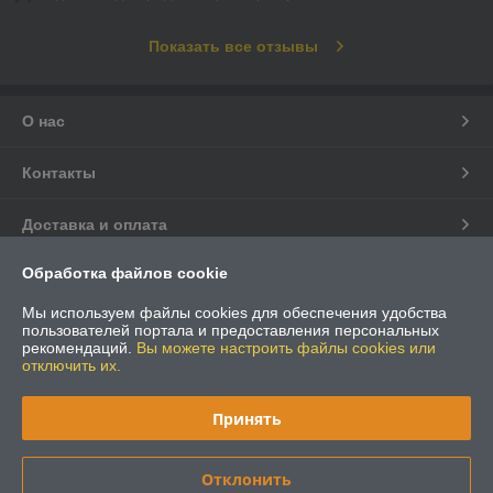
Показать все отзывы
О нас
Контакты
Доставка и оплата
Обработка файлов cookie
График работы
Мы используем файлы cookies для обеспечения удобства
Полная версия сайта
пользователей портала и предоставления персональных
рекомендаций.
Вы можете настроить файлы cookies или
отключить их.
Политика обработки cookies
Принять
Сайт создан на платформе Deal.by
Отклонить