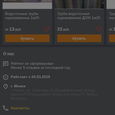
Водосточные трубы
Труба водосточная
Тру
оцинкованные 1м25
оцинкованная Д200 1м25
ко
13
22
от
руб.
руб.
от
Купить
Купить
О нас
Рейтинг не сформирован
Менее 5 отзывов за последний год
Работает с 04.03.2019
г. Минск
г. Минск, ул. Зубачева,14 (Предварительно всегда
звоните!!! Спрашивайте Игоря или Ольгу!!!), Минск,
Беларусь
Контакты