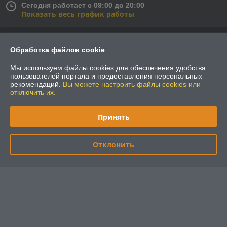
Сегодня работает с 09:00 до 20:00
Показать весь график работы
Отзывы о магазине
Обработка файлов cookie
54 отзывов за всё время
Мы используем файлы cookies для обеспечения удобства
пользователей портала и предоставления персональных
рекомендаций.
Вы можете настроить файлы cookies или
Покупатель
08.07.2024
отключить их.
Отлично
Принять
Сделка подтверждена через корзину
Отклонить
владимир
27.06.2024
Отлично
Сделка подтверждена через корзину
Показать все отзывы