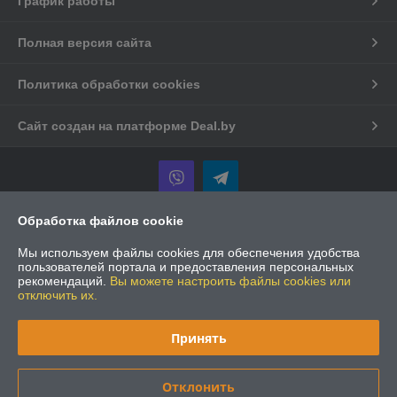
График работы
Полная версия сайта
Политика обработки cookies
Сайт создан на платформе Deal.by
Обработка файлов cookie
Информация для покупателя
Мы используем файлы cookies для обеспечения удобства
Индивидуальный предприниматель:
Ремесленник Майсиевич Игорь
пользователей портала и предоставления персональных
Александрович
рекомендаций.
Вы можете настроить файлы cookies или
г. Минск, 2-й пер. Фомина, д. 2
отключить их.
Регистрационный номер ЕГР: АС3849672
Принять
УНП: АС3849672
Регистрационный орган: ИМНС РБ Октябрьского района г. Минска
Отклонить