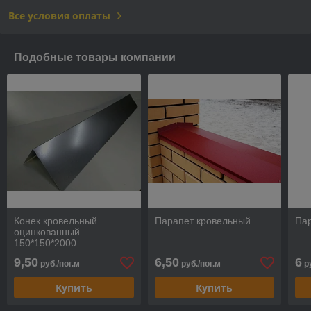
Все условия оплаты
Подобные товары компании
Конек кровельный
Парапет кровельный
Па
оцинкованный
150*150*2000
9,50
6,50
6
руб./пог.м
руб./пог.м
ру
Купить
Купить